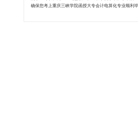
确保您考上
重庆三峡学院
函授
大专
会计电算化专业顺利