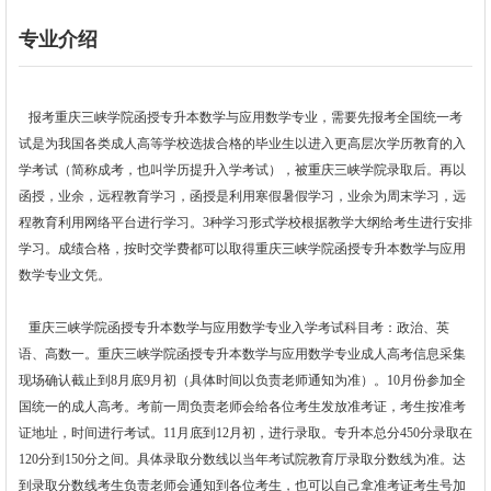
专业介绍
报考重庆三峡学院函授专升本数学与应用数学
专业，需要先报考全国统一考
试是为我国各类成人高等学校选拔合格的毕业生以进入更高层次学历教育的入
学考试（简称成考，也叫学历提升入学考试），被重庆三峡学院录取后。再以
函授，业余，远程教育学习，函授是利用寒假暑假学习，业余为周末学习，远
程教育利用网络平台进行学习。3种学习形式学校根据教学大纲给考生进行安排
学习。成绩合格，按时交学费都可以取得重庆三峡学院函授专升本
数学与应用
数学
专业文凭。
重庆三峡学院函授
专升本
数学与应用数学
专业入学考试科目考：
政治、英
语、高数一
。重庆三峡学院函授
专升本
数学与应用数学
专业
成人高考信息采集
现场确认截止到8月底9月初（具体时间以负责老师通知为准）。10月份参加全
国统一的成人高考。考前一周负责老师会给各位考生发放准考证，考生按准考
证地址，时间进行考试。11月底到12月初，进行录取。
专升本
总分450分录取在
120分到150分之间
。具体录取分数线以当年考试院教育厅录取分数线为准。达
到录取分数线考生负责老师会通知到各位考生，也可以自己拿准考证考生号加