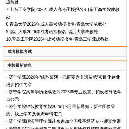
成教处
7.山东工商学院2026年成人高考函授报名-山东工商学院成教
处
8.青岛大学2026年成人高考函授报名-青岛大学成教处
9.临沂大学2026年成考函授报名-临沂大学成教处
10.青岛工学院2026年成考函授报名-青岛工学院成教处
成考模拟考试
本校最新信息
济宁学院2026年“儒韵蓼河・孔府宴秀非遗传承”项目化创业
·
培训招生简章
济宁学院高等学历继续教育2026年专业设置、拟设校外教学
·
点公示
济宁学院继续教育学院2026年3月最新通知：新生图像采
·
集、线上学习及免考申请汇总
济宁学院经济管理学院赴京参加全国数字经济专业师资培训
·
济宁学院举行全省第二期退役士兵教师资格技能培训班结业
·