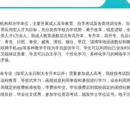
机构和办学单位，主要开展成人高等教育、自学考试及各类培训业务。在
培养应用型人才为目标，充分发挥学校办学优势，勇于改革，锐意进取，
类人才6万余人。我成人教育函数层次有高升本，专升本，高升专。先后
沂、青岛、日照、泰安、威海、潍坊、烟台、枣庄、淄博等地设函数站和
联网手机app等多种教学手段为学员提供学习。学生可以利用自己业余时
，又能保证质量、学员可以自主学习、个性化学习、多样化学习的网络学
学矛盾。
各专业（除军人全日制大专升本以外）需要参加成人高考，我校按考试院
，远程教育，等形式学习，函授就是利用寒假和暑假进行学习，业余利用
价局规定的收费标准收取，学费按年交。学生缴费后到我校就近的函授站
成绩良好，毕业论文优秀，参加学位英语考试，颁发学士学位证书。电子