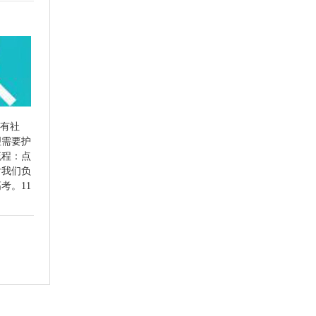
省有社
理需要护
流程：点
后我们负
考。11