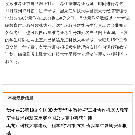
发放准考证或自己网上打印，考生按准考证地址，时间进行考试。
11月底到12月初，进行录取。
黑龙江科技大学函授
大专
经济管理
专
业
总分450分录取在120分到15
0分之间。具体录取分数线以当年考试
院教育厅录取分数线为准。达到录取分数线考生负责老师会通知到
各位考生，也可以自己拿准考证考生号加姓名自己网上查询。上线
的学生可以在网上查到已被黑龙江科技大学录取。录取后15个工作
日交第一年学费，负责老师会根据考生情况给安排学习课程和教学
计划。确保您考上黑龙江科技大学函授
大专
经济管理
专业
顺利毕业
和学习。
本校最新信息
我校在25第18届全国3D大赛“华中数控杯”工业协作机器人数字
孪生技术创新应用赛全国总决赛中喜获佳绩
黑龙江科技大学建筑工程学院“四维防线”夯实学生暑期安全根
基