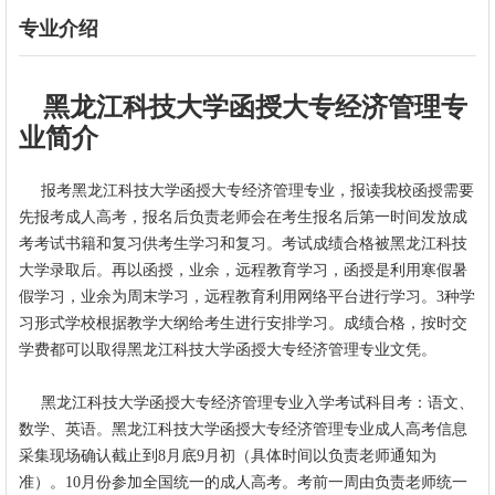
专业介绍
黑龙江科技大学函授大专经济管理专
业简介
报考
黑龙江科技大学函授
大专
经济管理
专业，报读我校函授需要
先报考成人高考，报名后负责老师会在考生报名后第一时间发放成
考考试书籍和复习供考生学习和复习。考试成绩合格被
黑龙江科技
大学录取后。再以函授，业余，远程教育学习，函授是利用寒假暑
假学习，业余为周末学习，远程教育利用网络平台进行学习。3种学
习形式学校根据教学大纲给考生进行安排学习。成绩合格，按时交
学费都可以取得黑龙江科技大学函授
大专
经济管理
专业文凭。
黑龙江科技大学函授
大专
经济管理
专业入学考试科目考：
语文、
数学、英语。黑龙江科技大学函授
大专
经济管理
专业
成人高考信息
采集现场确认截止到8月底9月初（具体时间以负责老师通知为
准）。10月份参加全国统一的成人高考。考前一周由负责老师统一