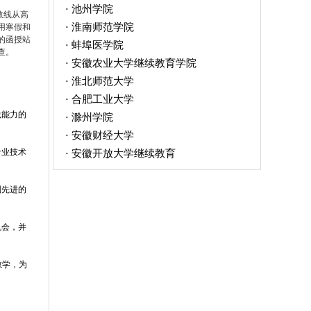
池州学院
·
数线从高
淮南师范学院
用寒假和
·
的函授站
蚌埠医学院
·
查。
安徽农业大学继续教育学院
·
淮北师范大学
·
合肥工业大学
·
践能力的
滁州学院
·
安徽财经大学
·
专业技术
安徽开放大学继续教育
·
列先进的
机会，并
教学，为