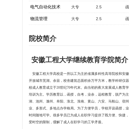
电气自动化技术
大专
2.5
物流管理
大专
2.5
院校简介
安徽工程大学继续教育学院简介
安徽工程大学高校是一所以工为主的省属多科性高等院校和安
开放城市芜湖。余亩，校舍建筑总面积余万平方米，教学科研仪器设
校成人教育成立于20世纪70年代末。由当初的夜大发展成人教
培训为主。学历教育以，函授，自考，业余，远程教育，脱产为
湖、池州、滁州、阜阳、淮北、淮南、黄山、六安、马鞍山、宿州
业、多形式、多地点办学格局。为了方便学员，学校开设函授，业
时间随地可学。很多学员已为成人在职学习提供了既方便、快捷
受时空的限制，缓解了成人在职学习的工学矛盾。