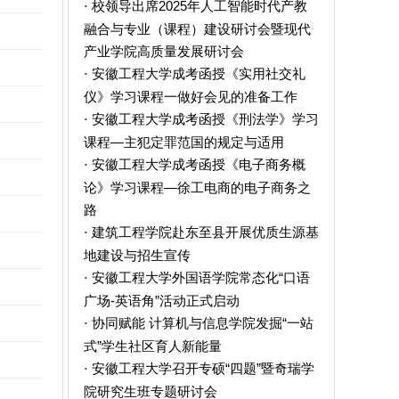
校领导出席2025年人工智能时代产教
·
融合与专业（课程）建设研讨会暨现代
产业学院高质量发展研讨会
安徽工程大学成考函授《实用社交礼
·
仪》学习课程一做好会见的准备工作
安徽工程大学成考函授《刑法学》学习
·
课程—主犯定罪范国的规定与适用
安徽工程大学成考函授《电子商务概
·
论》学习课程—徐工电商的电子商务之
路
建筑工程学院赴东至县开展优质生源基
·
地建设与招生宣传
安徽工程大学外国语学院常态化“口语
·
广场-英语角”活动正式启动
协同赋能 计算机与信息学院发掘“一站
·
式”学生社区育人新能量
安徽工程大学召开专硕“四题”暨奇瑞学
·
院研究生班专题研讨会