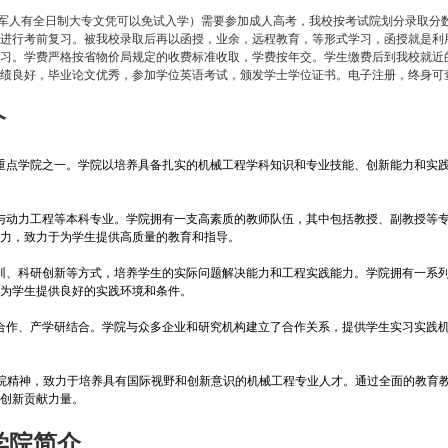
军人有全日制大专文凭可以免试入学）需要参加成人高考，我校按考试院划分录取分
生进行考前复习。被我校录取后再以函授，业余，远程教育，等形式学习，函授就是利
学习。学费严格按省物价局规定的收费标准收取，学费按年交。学生缴费后到我校就近
成绩良好，毕业论文优秀，参加学位英语考试，颁发学士学位证书。电子注册，终身可
介
重点学院之一。学院以培养具备扎实的机械工程学科知识和专业技能、创新能力和实
动力工程等本科专业。学院拥有一支高素质的教师队伍，其中包括教授、副教授等
响力，致力于为学生提供高质量的教育和指导。
、科研创新等方式，培养学生的实际问题解决能力和工程实践能力。学院拥有一系
，为学生提供良好的实践环境和条件。
作、产学研结合。学院与众多企业和研究机构建立了合作关系，提供学生实习实践
院精神，致力于培养具有国际视野和创新意识的机械工程专业人才。通过全面的教育
术创新贡献力量。
学院简介