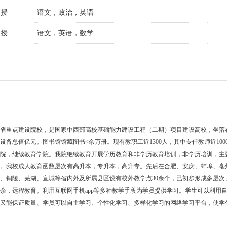
函授
语文，政治，英语
函授
语文，英语，数学
徽省重点建设院校，是国家中西部高校基础能力建设工程（二期）项目建设高校，坐落
备总值亿元。图书馆馆藏图书<余万册。现有教职工近1300人，其中专任教师近100
育学院，继续教育学院。我院继续教育开展学历教育和非学历教育培训，非学历培训，主
主。我校成人教育函数层次有高升本，专升本，高升专。先后在合肥、安庆、蚌埠、亳
、铜陵、芜湖、宣城等省内外及所属县区设有校外教学点30余个，已初步形成多层次
余，远程教育。利用互联网手机app等多种教学手段为学员提供学习。学生可以利用
，又能保证质量、学员可以自主学习、个性化学习、多样化学习的网络学习平台，使学