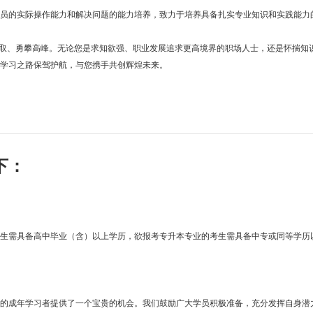
的实际操作能力和解决问题的能力培养，致力于培养具备扎实专业知识和实践能力
取、勇攀高峰。无论您是求知欲强、职业发展追求更高境界的职场人士，还是怀揣知
的学习之路保驾护航，与您携手共创辉煌未来。
下：
考生需具备高中毕业（含）以上学历，欲报考专升本专业的考生需具备中专或同等学历
成年学习者提供了一个宝贵的机会。我们鼓励广大学员积极准备，充分发挥自身潜