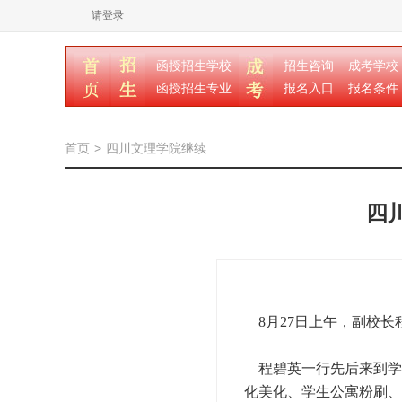
请登录
函授招生学校
招生咨询
成考学校
函授招生专业
报名入口
报名条件
首页
>
四川文理学院继续
四
8月27日上午，副校长
程碧英一行先后来到学
化美化、学生公寓粉刷、